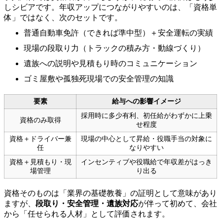
しシビアです。年収アップにつながりやすいのは、「資格単
体」ではなく、次のセットです。
普通自動車免許（できれば準中型）＋安全運転の実績
現場の段取り力（トラックの積み方・動線づくり）
遺族への説明や見積もり時のコミュニケーション
ゴミ屋敷や孤独死現場での安全管理の知識
要素
給与への影響イメージ
採用時に多少有利、初任給がわずかに上乗
資格のみ取得
せ程度
資格＋ドライバー兼
現場の中心として昇給・役職手当の対象に
任
なりやすい
資格＋見積もり・現
インセンティブや役職給で年収差がはっき
場管理
り出る
資格そのものは「業界の基礎教養」の証明として意味があり
ますが、
段取り・安全管理・遺族対応
が伴って初めて、会社
から「任せられる人材」として評価されます。