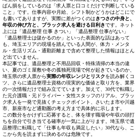
ばん損をしているのは「求人票と口コミだけで判断している
こと」です。仕事内容や月給、シフト制かどうかはどこにで
も書いてありますが、実際に差がつくのは
きつさの中身と、
年収の伸び方と、ブラック求人を避ける目利き
です。ネット
上には「遺品整理 仕事 きつい」「遺品整理 仕事がない」
「遺品整理士は儲かるのか」といった表面的な話はあって
も、埼玉エリアの現場を踏んでいる人間が、体力・メンタ
ル・生活リズム・通勤距離まで含めて整理した情報はほとん
ど出ていません。
本記事では、遺品整理と不用品回収・特殊清掃の本当の違
い、夏のゴミ屋敷や冬の孤独死現場で何が起きているのか、
埼玉県の求人票から
実際の年収レンジとリスク
を読み解くコ
ツ、さらに遺品整理士資格の現実的な価値と取り方を、業界
の一次情報だけで組み立てています。加えて、30代で転職し
た元介護職・元ドライバー・女性スタッフのリアル、ブラッ
ク求人を一発で見抜くチェックポイント、さいたま市や川越
市、新座市など通勤圏の考え方まで具体的に示します。
この数分をかけずに応募すると、体を壊す職場や年収の頭打
ちを自分で引き当てる確率が一気に上がります。埼玉県で遺
品整理に転職して「仕事も年収も満足したい」30代なら、こ
こから先を読まずに決めるのは危険です。