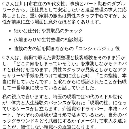
Cさんは川口市在住の30代女性。事務とパート勤務のダブル
ワークから、正社員として安定したいと遺品整理の求人に応
募しました。重い家財の搬出は男性スタッフ中心ですが、女
性が前線に立つ場面は意外なほど多くあります。
細かな仕分けや買取品のチェック
仏壇まわりや生前整理の相談対応
遺族の方の話を聞きながらの「コンシェルジュ」役
Cさんは、前職で鍛えた書類整理と接客経験をそのまま活か
し、「どこに何をしまっていそうか」を推測しながらテキパ
キと仕分けを進めます。男性スタッフが見落としがちなアク
セサリーや手紙を見つけて遺族に渡した時、「この指輪、本
当に探していたんです」と涙ながらに感謝されたことが転職
して一番印象に残っていると話していました。
私の視点で言いますと、埼玉の現場では30代のミドル世代
が、体力と人生経験のバランスが取れた「現場の柱」になっ
ているケースが目立ちます。介護職やドライバー、事務・パ
ート、それぞれの経験が違う形で活きているため、自分のバ
ックグラウンドをどう武器にするかイメージして求人を選ぶ
ことが、後悔しない転職への近道になります。