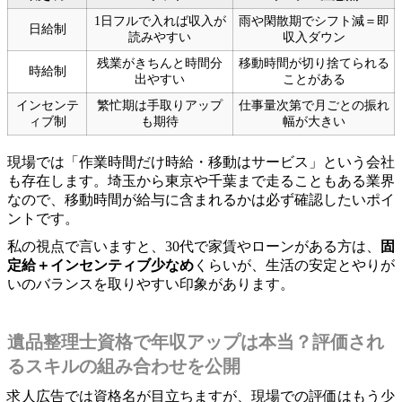
1日フルで入れば収入が
雨や閑散期でシフト減＝即
日給制
読みやすい
収入ダウン
残業がきちんと時間分
移動時間が切り捨てられる
時給制
出やすい
ことがある
インセンテ
繁忙期は手取りアップ
仕事量次第で月ごとの振れ
ィブ制
も期待
幅が大きい
現場では「作業時間だけ時給・移動はサービス」という会社
も存在します。埼玉から東京や千葉まで走ることもある業界
なので、移動時間が給与に含まれるかは必ず確認したいポイ
ントです。
私の視点で言いますと、30代で家賃やローンがある方は、
固
定給＋インセンティブ少なめ
くらいが、生活の安定とやりが
いのバランスを取りやすい印象があります。
遺品整理士資格で年収アップは本当？評価され
るスキルの組み合わせを公開
求人広告では資格名が目立ちますが、現場での評価はもう少