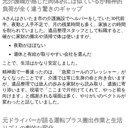
元介護職が感じた肉体的には似ているが精神的
負荷が全く違う驚きのギャップ
Aさんはさいたま市の介護施設でヘルパーをしていた30代前
半。夜勤と人手不足で、月の残業時間も多く、家族との時間
を削られていました。遺品整理スタッフとして転職すると、
確かに家財の搬出や清掃で体は使いますが、
夜勤がほぼない
週休と有給が取りやすい会社を選んだ
ことで、生活はかなり安定しました。
精神面で一番違ったのは、「急変コールのプレッシャー」が
なくなったことです。介護では常に生身の命と向き合います
が、遺品整理では故人の歩みを家財から読み取り、遺族に寄
り添います。現場で「ここまで片付けてくれて、やっと前を
向けます」と感謝される場面は多く、やりがいのベクトルが
変わったと話していました。
元ドライバーが語る運転プラス搬出作業と生活
リズムの劇的な変化