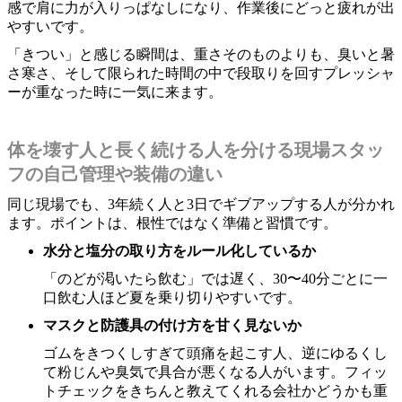
感で肩に力が入りっぱなしになり、作業後にどっと疲れが出
やすいです。
「きつい」と感じる瞬間は、重さそのものよりも、臭いと暑
さ寒さ、そして限られた時間の中で段取りを回すプレッシャ
ーが重なった時に一気に来ます。
体を壊す人と長く続ける人を分ける現場スタッ
フの自己管理や装備の違い
同じ現場でも、3年続く人と3日でギブアップする人が分かれ
ます。ポイントは、根性ではなく準備と習慣です。
水分と塩分の取り方をルール化しているか
「のどが渇いたら飲む」では遅く、30〜40分ごとに一
口飲む人ほど夏を乗り切りやすいです。
マスクと防護具の付け方を甘く見ないか
ゴムをきつくしすぎて頭痛を起こす人、逆にゆるくし
て粉じんや臭気で具合が悪くなる人がいます。フィッ
トチェックをきちんと教えてくれる会社かどうかも重