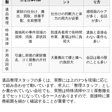
類
ント
り方
遺
家財の仕分け、搬
感情面のケア
品
仕分けの判断力と体
出、買取、供養手
が多く、会話
整
力の両方が必要
配、生前整理
が多い
理
特
孤独死や事件現場の
防護具着用で長時間
遺族と直接会
殊
清掃、消臭、原状回
作業、夏場は特に負
わない案件も
清
復
荷大
多い
掃
不
用
引越し前後の家財撤
大量搬出で腰と膝へ
会話は最小限
品
去、ゴミ屋敷の片付
の負担大
のことも多い
回
け
収
遺品整理スタッフの多くは、実際には上の3つを現場に応じ
て組み合わせて動いています。求人に「整理スタッフ」とし
か書かれていない会社でも、実態は特殊清掃やゴミ屋敷撤去
までセットになっているケースがありますので、面接時に業
務範囲を細かく確認することが重要です。