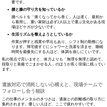
要です。
腰と膝の守り方を知っているか
腰ベルトを「痛くなってから巻く」人は遅く、最初か
ら着用し、重い家財は必ず2人以上で運ぶ文化がある現
場ほどケガが少ないです。
生活リズムを整えようとしているか
作業が押すと残業や早出もあり、シフト制の勤務にな
ります。帰宅後すぐにシャワーと洗濯を済ませ、睡眠
時間を最優先にする人ほど、体調を崩しにくいです。
私の視点で言いますと、体力よりも「無理を無理と認めて、
段取りと装備でごまかせる人」のほうが長く現場に残ってい
ます。
遺族対応で消耗しない心構えと、現場チームで
フォローし合う秘訣
この仕事のメンタルのきつさは、遺族との距離感の取り方に
集約されます。優しい人ほど、ここで疲れやすいです。