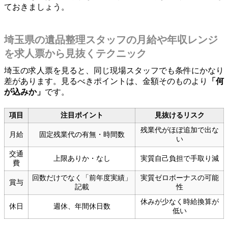
ておきましょう。
埼玉県の遺品整理スタッフの月給や年収レンジ
を求人票から見抜くテクニック
埼玉の求人票を見ると、同じ現場スタッフでも条件にかなり
差があります。見るべきポイントは、金額そのものより
「何
が込みか」
です。
項目
注目ポイント
見抜けるリスク
残業代がほぼ追加で出な
月給
固定残業代の有無・時間数
い
交通
上限ありか・なし
実質自己負担で手取り減
費
回数だけでなく「前年度実績」
実質ゼロボーナスの可能
賞与
記載
性
休みが少なく時給換算が
休日
週休、年間休日数
低い