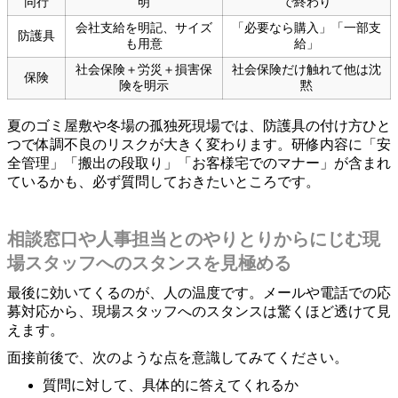
同行
明
で終わり
会社支給を明記、サイズ
「必要なら購入」「一部支
防護具
も用意
給」
社会保険＋労災＋損害保
社会保険だけ触れて他は沈
保険
険を明示
黙
夏のゴミ屋敷や冬場の孤独死現場では、防護具の付け方ひと
つで体調不良のリスクが大きく変わります。研修内容に「安
全管理」「搬出の段取り」「お客様宅でのマナー」が含まれ
ているかも、必ず質問しておきたいところです。
相談窓口や人事担当とのやりとりからにじむ現
場スタッフへのスタンスを見極める
最後に効いてくるのが、人の温度です。メールや電話での応
募対応から、現場スタッフへのスタンスは驚くほど透けて見
えます。
面接前後で、次のような点を意識してみてください。
質問に対して、具体的に答えてくれるか