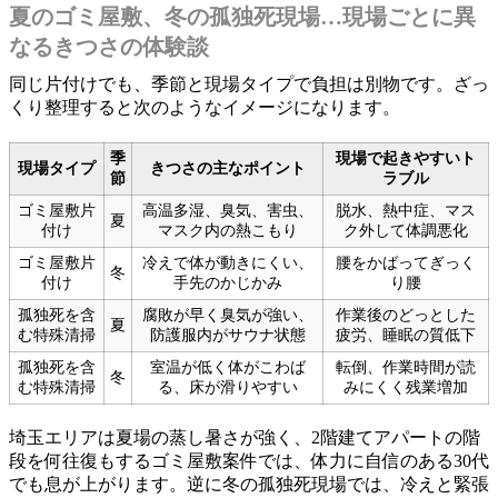
夏のゴミ屋敷、冬の孤独死現場…現場ごとに異
なるきつさの体験談
同じ片付けでも、季節と現場タイプで負担は別物です。ざっ
くり整理すると次のようなイメージになります。
季
現場で起きやすいト
現場タイプ
きつさの主なポイント
節
ラブル
ゴミ屋敷片
高温多湿、臭気、害虫、
脱水、熱中症、マス
夏
付け
マスク内の熱こもり
ク外して体調悪化
ゴミ屋敷片
冷えで体が動きにくい、
腰をかばってぎっく
冬
付け
手先のかじかみ
り腰
孤独死を含
腐敗が早く臭気が強い、
作業後のどっとした
夏
む特殊清掃
防護服内がサウナ状態
疲労、睡眠の質低下
孤独死を含
室温が低く体がこわば
転倒、作業時間が読
冬
む特殊清掃
る、床が滑りやすい
みにくく残業増加
埼玉エリアは夏場の蒸し暑さが強く、2階建てアパートの階
段を何往復もするゴミ屋敷案件では、体力に自信のある30代
でも息が上がります。逆に冬の孤独死現場では、冷えと緊張