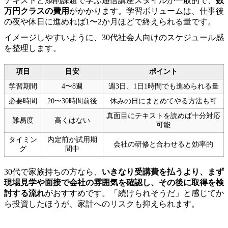
テキストと添削課題で学ぶ通信講座スタイルが一般的で、
数
万円クラスの費用
がかかります。学習ボリュームは、仕事後
の夜や休日に進めれば1〜2か月ほどで終えられる量です。
イメージしやすいように、30代社会人向けのスケジュール感
を整理します。
項目
目安
ポイント
学習期間
4〜8週
週3日、1日1時間でも進められる量
必要時間
20〜30時間前後
休みの日にまとめてやる方法も可
真面目にテキストを読めば十分対応
難易度
高くはない
可能
タイミン
内定前か試用期
会社の研修と合わせると効率的
グ
間中
30代で家族持ちの方なら、
いきなり受講費を払うより、まず
現場見学や面接で会社の雰囲気を確認し、その後に取得を検
討する流れ
がおすすめです。「続けられそうだ」と感じてか
ら投資したほうが、家計へのリスクも抑えられます。