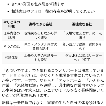
きつい側面も包み隠さず話すか
相談窓口やフォロー役の存在を説明してくれるか
やりとりの
期待できる会社
要注意な会社
印象
仕事内容の
現場例を出しながら詳
「現場で覚えます」の一点
説明
しく説明
張り
体力・メンタル両方の
良い面だけ強調、質問をそ
きつさの話
負荷も話す
らす
上長や人事の相談ルー
「何かあれば現場リーダー
相談体制
トを説明
へ」で終了
「きついですよ。でも慣れるコツとサポートは用意していま
す」と言える会社は、少なくとも現場を大事にしていること
が多いです。一方で、やたらと「アットホーム」「かんたん
作業」「未経験歓迎」を連呼し、具体的な作業内容やトラブ
ル事例をぼかす求人は、シニアやミドルを安く長時間使いた
いだけの可能性もあります。
転職は一発勝負ではなく、家族の生活と自分の体を預ける大