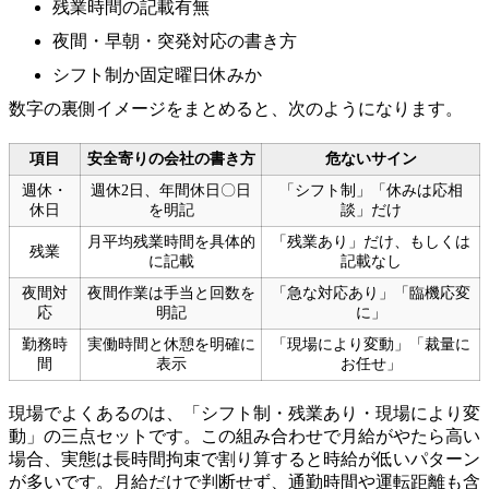
残業時間の記載有無
夜間・早朝・突発対応の書き方
シフト制か固定曜日休みか
数字の裏側イメージをまとめると、次のようになります。
項目
安全寄りの会社の書き方
危ないサイン
週休・
週休2日、年間休日〇日
「シフト制」「休みは応相
休日
を明記
談」だけ
月平均残業時間を具体的
「残業あり」だけ、もしくは
残業
に記載
記載なし
夜間対
夜間作業は手当と回数を
「急な対応あり」「臨機応変
応
明記
に」
勤務時
実働時間と休憩を明確に
「現場により変動」「裁量に
間
表示
お任せ」
現場でよくあるのは、「シフト制・残業あり・現場により変
動」の三点セットです。この組み合わせで月給がやたら高い
場合、実態は長時間拘束で割り算すると時給が低いパターン
が多いです。月給だけで判断せず、通勤時間や運転距離も含