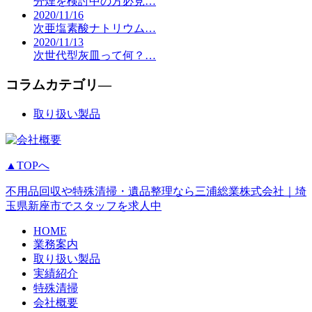
分煙を検討中の方必見…
2020/11/16
次亜塩素酸ナトリウム…
2020/11/13
次世代型灰皿って何？…
コラムカテゴリ―
取り扱い製品
▲TOPへ
不用品回収や特殊清掃・遺品整理なら三浦総業株式会社｜埼
玉県新座市でスタッフを求人中
HOME
業務案内
取り扱い製品
実績紹介
特殊清掃
会社概要