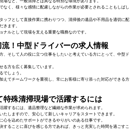
現場など、一般清掃とは異なる特別な環境があります。
でなく、様々な感情に配慮しながらの作業が必要とされることもしばし
タッフとして直接作業に携わりつつ、清掃後の遺品や不用品を適切に配
だきます。
ョナルとして現場を支える重要な職務なのです。
刀流！中型ドライバーの求人情報
方、そして人の役に立つ仕事をしたいと考えている方にとって、中型ド
せる方を広く募集しています。
るでしょう。
加えてチームワークを重視し、常にお客様に寄り添った対応ができる方
て特殊清掃現場で活躍するには
活躍するには、遺品整理など繊細な作業が求められます。
いたしますので、安心して新しいキャリアをスタートできます。
に心を込めたサポートができるやりがいのある仕事です。
決することに喜びを感じる方であれば、きっと充実した時間を過ごすこ