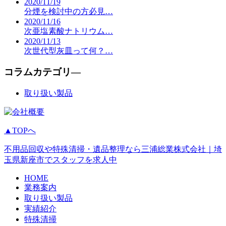
2020/11/19
分煙を検討中の方必見…
2020/11/16
次亜塩素酸ナトリウム…
2020/11/13
次世代型灰皿って何？…
コラムカテゴリ―
取り扱い製品
▲TOPへ
不用品回収や特殊清掃・遺品整理なら三浦総業株式会社｜埼
玉県新座市でスタッフを求人中
HOME
業務案内
取り扱い製品
実績紹介
特殊清掃