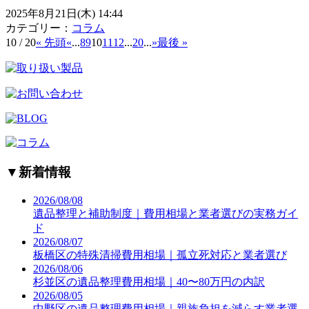
2025年8月21日(木) 14:44
カテゴリー：
コラム
10 / 20
« 先頭
«
...
8
9
10
11
12
...
20
...
»
最後 »
▼
新着情報
2026/08/08
遺品整理と補助制度｜費用相場と業者選びの実務ガイ
ド
2026/08/07
板橋区の特殊清掃費用相場｜孤立死対応と業者選び
2026/08/06
杉並区の遺品整理費用相場｜40〜80万円の内訳
2026/08/05
中野区の遺品整理費用相場｜親族負担を減らす業者選