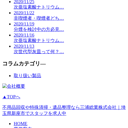
2020/11/25
次亜塩素酸ナトリウム…
2020/11/22
非喫煙者・喫煙者どち…
2020/11/19
分煙を検討中の方必見…
2020/11/16
次亜塩素酸ナトリウム…
2020/11/13
次世代型灰皿って何？…
コラムカテゴリ―
取り扱い製品
▲TOPへ
不用品回収や特殊清掃・遺品整理なら三浦総業株式会社｜埼
玉県新座市でスタッフを求人中
HOME